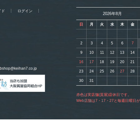
イド
ログイン
2026年8月
日
月
火
水
木
金
2
3
4
5
6
7
9
10
11
12
13
14
16
17
18
19
20
21
bshop@keihan7.co.jp
23
24
25
26
27
28
30
31
赤色は実店舗(質屋)店休日です。
Web店舗は7・17・27と毎週日曜日