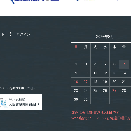
イド
ログイン
2026年8月
日
月
火
水
木
金
2
3
4
5
6
7
9
10
11
12
13
14
16
17
18
19
20
21
bshop@keihan7.co.jp
23
24
25
26
27
28
30
31
赤色は実店舗(質屋)店休日です。
Web店舗は7・17・27と毎週日曜日