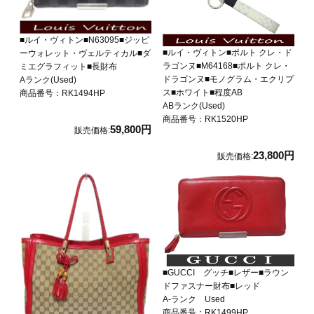
■ルイ・ヴィトン■N63095■ジッピ
■ルイ・ヴィトン■ポルト クレ・ド
ーウォレット・ヴェルティカル■ダ
ラゴンヌ■M64168■ポルト クレ・
ミエグラフィット■長財布
ドラゴンヌ■モノグラム・エクリプ
Aランク(Used)
ス■ホワイト■程度AB
商品番号：RK1494HP
ABランク(Used)
商品番号：RK1520HP
59,800円
販売価格:
23,800円
販売価格:
■GUCCI グッチ■レザー■ラウン
ドファスナー財布■レッド
A-ランク Used
商品番号：RK1499HP