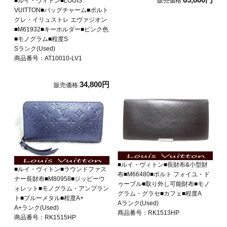
■ルイ・ヴィトン■LOUIS
販売価格:
VUITTON■バッグチャーム■ポルト
クレ・イリュストレ エヴァジオン
■M61932■キーホルダー■ピンク色
■モノグラム■程度S
Sランク(Used)
商品番号：AT10010-LV1
34,800円
販売価格:
■ルイ・ヴィトン■長財布&小型財
■ルイ・ヴィトン■ラウンドファス
布■M66480■ポルト フォイユ・ド
ナー長財布■M80958■ジッピーウ
ゥーブル■取り外し可能財布■モノ
ォレット■モノグラム・アンプラン
グラム・グラセ■カフェ■程度A
ト■ブルーメタル■程度A+
Aランク(Used)
A+ランク(Used)
商品番号：RK1513HP
商品番号：RK1515HP