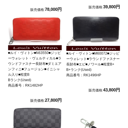
39,800円
販売価格:
78,000円
販売価格:
■ルイ・ヴィトン■N63550■ジッピ
■ルイ・ヴィトン■M60072■ジッピ
ーウォレット・ヴェルティカル■ラ
ーウォレット■ラウンドファスナー
ウンドファスナー長財布■ダミエア
長財布■エピ■ノワール■程度B+
ンフィニ■フュージョン■イニシャ
B+ランク(Used)
ル入り■程度B
商品番号：RK1496HP
Bランク(Used)
商品番号：RK1482HP
43,800円
販売価格:
27,800円
販売価格: