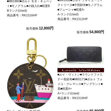
■M41938■ポルト フォイユ・ヴィ
■M61960■ポルト モネ・キュベッ
クトリーヌ■中型財布■モノグラム
ト■モノグラム■小銭入れ■程度B
■フューシャ■程度A-
Bランク(Used)
A-ランク(Used)
商品番号：RK1516HP
商品番号：RK1512HP
12,800円
販売価格:
54,800円
販売価格:
■ルイ・ヴィトン■ラウンドファス
ナー長財布■M60171■ポルト フォ
イユ・クレマンス■アンプラント■
黒■程度A+
A+ランク(Used)
商品番号：RK1519HP
65,800円