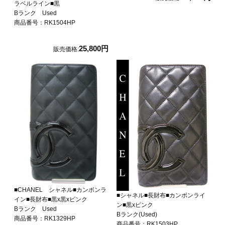
ラベルライン■黒
Bランク Used
商品番号：RK1504HP
25,800円
販売価格:
■CHANEL シャネル■カンボンラ
■シャネル■長財布■カンボンライ
イン■長財布■黒x黒xピンク
ン■黒xピンク
Bランク Used
Bランク(Used)
商品番号：RK1329HP
商品番号：RK1503HP