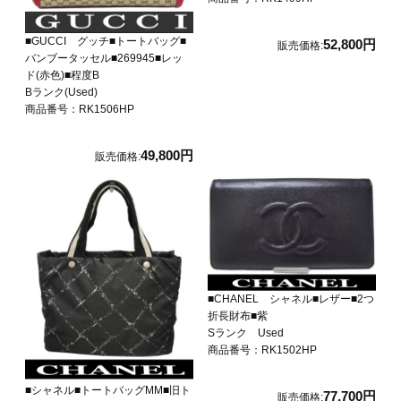
■GUCCI グッチ■トートバッグ■
52,800円
販売価格:
バンブータッセル■269945■レッ
ド(赤色)■程度B
Bランク(Used)
商品番号：RK1506HP
49,800円
販売価格:
■CHANEL シャネル■レザー■2つ
折長財布■紫
Sランク Used
商品番号：RK1502HP
■シャネル■トートバッグMM■旧ト
77,700円
販売価格: